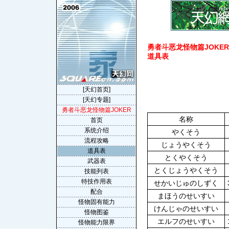
勇者斗恶龙怪物篇JOKER(Dra
道具表
[天幻首页]
[天幻专题]
勇者斗恶龙怪物篇JOKER
名称
首页
系统介绍
やくそう
流程攻略
じょうやくそう
道具表
とくやくそう
武器表
とくじょうやくそう
技能列表
特技作用表
せかいじゅのしずく
配合
まほうのせいすい
怪物固有能力
けんじゃのせいすい
怪物图鉴
エルフのせいすい
怪物能力限界