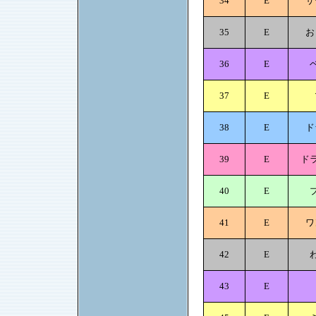
34
E
サ
35
E
お
36
E
37
E
38
E
ド
39
E
ド
40
E
41
E
ワ
42
E
43
E