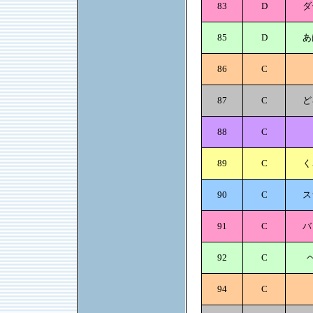
83
D
ダ
85
D
あ
86
C
87
C
ど
88
C
89
C
く
90
C
ス
91
C
バ
92
C
94
C