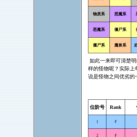
物质系
恶魔系
恶魔系
僵尸系
僵尸系
魔兽系
如此一来即可清楚明
样的怪物呢？实际上
说是怪物之间优劣的
位阶号
Rank
1
F
2
F