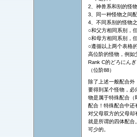
2、神兽系和别的怪
3、同一种怪物之间
4、不同系别的怪物之
○和父方相同系别，
○和母方相同系别，
○遵循以上两个表格
高位阶的怪物，例如父
Rank C的どろにん
（位阶88）
除了上述一般配合外
要得到某个怪物，必
物是属于特殊配合（
配合！特殊配合中还
对父母双方的父母却
就是所谓的四体配合
可少的。