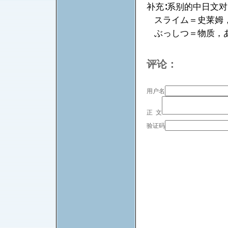
补充∶系别的中日文对
スライム＝史莱姆，
ぶっしつ＝物质，あ
评论：
用户名
正 文
验证码