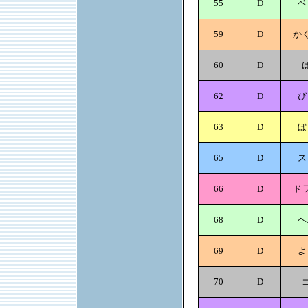
55
D
ベ
59
D
か
60
D
62
D
び
63
D
ぼ
65
D
ス
66
D
ド
68
D
ヘ
69
D
よ
70
D