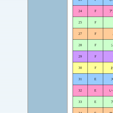
24
F
ア
25
F
27
F
28
F
29
F
30
F
31
E
32
E
い
33
E