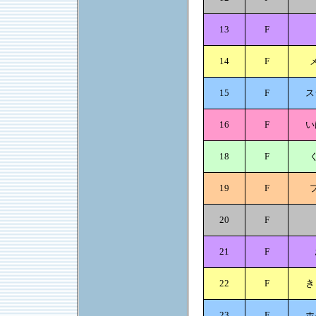
13
F
14
F
15
F
ス
16
F
い
18
F
19
F
20
F
21
F
22
F
き
23
F
ホ