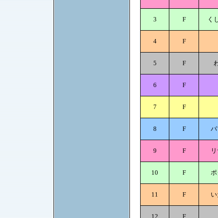
3
F
く
4
F
5
F
6
F
7
F
8
F
バ
9
F
リ
10
F
ポ
11
F
い
12
F