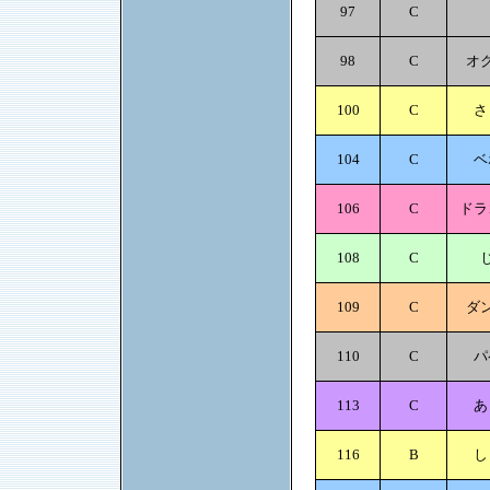
97
C
98
C
オ
100
C
さ
104
C
ベ
106
C
ドラ
108
C
109
C
ダ
110
C
パ
113
C
あ
116
B
し