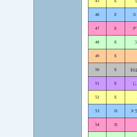
45
E
46
E
ス
47
E
デ
48
E
49
E
50
E
お
51
E
じ
52
E
53
D
ス
54
D