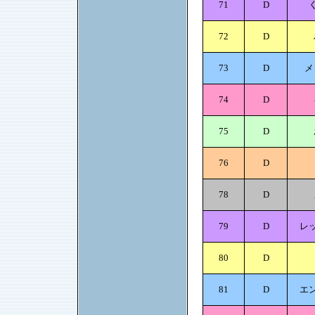
71
D
72
D
73
D
メ
74
D
75
D
76
D
78
D
79
D
レ
80
D
81
D
エ