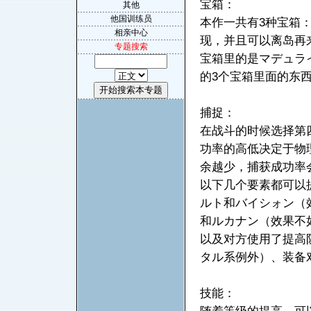
宝箱：
其他
他国训练员
本作一共有3种宝箱
相亲中心
现，并且可以离岛再
专题搜索
宝箱里的是マデュラ
的3个宝箱里面的东
捕捉：
在战斗的时候选择第
功率的高低决定于物
余越少，捕获成功率
以下几个要素都可以
ルト和バイシォン（
和ルカナン（效果不
以及对方使用了提高
タル系例外）、装备
技能：