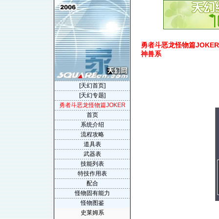
勇者斗恶龙怪物篇JOKER(Dra
神兽系
[天幻首页]
[天幻专题]
勇者斗恶龙怪物篇JOKER
首页
系统介绍
流程攻略
道具表
武器表
技能列表
特技作用表
配合
怪物固有能力
怪物图鉴
史莱姆系